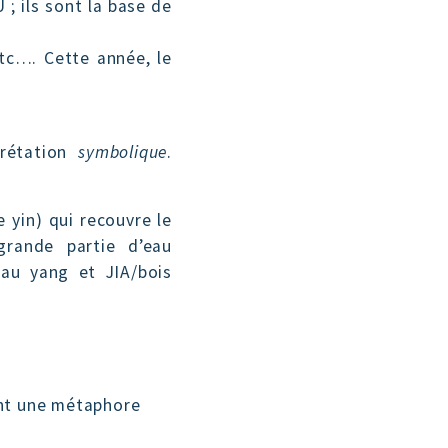
 ; ils sont la base de
tc…. Cette année, le
prétation
symbolique
.
 yin) qui recouvre le
grande partie d’eau
eau yang et JIA/bois
ant une métaphore