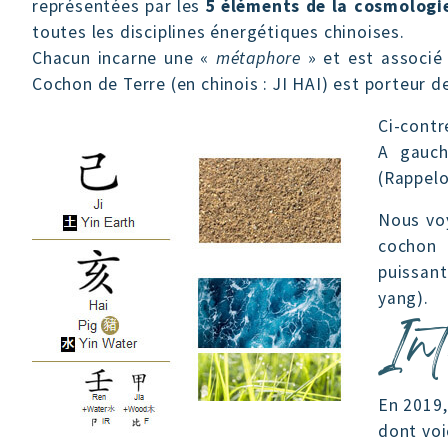
représentées par les
5 éléments de la cosmologi
toutes les disciplines énergétiques chinoises.
Chacun incarne une «
métaphore
» et est associé
Cochon de Terre (en chinois : JI HAI) est porteur 
Ci-contre
A gauch
(Rappelo
Nous voy
cochon 
puissan
yang).
Int
En 2019,
dont voi