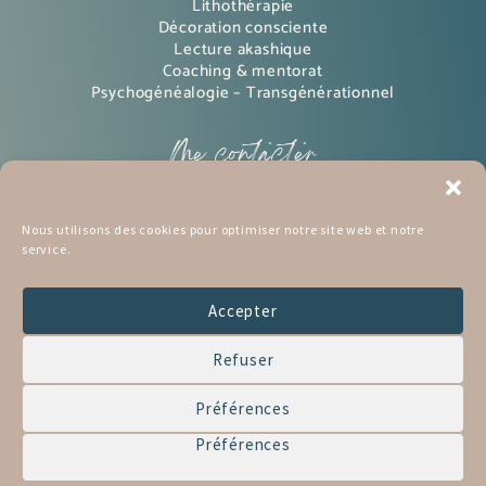
Lithothérapie
Décoration consciente
Lecture akashique
Coaching & mentorat
Psychogénéalogie – Transgénérationnel
Me contacter
Instagram
Nous utilisons des cookies pour optimiser notre site web et notre
service.
pinterest
Mon BLOG
Accepter
mon Podcast
Refuser
Me contacter
Préférences
Préférences
Tous droits réservés © 2026 | Réalisation Nathalie