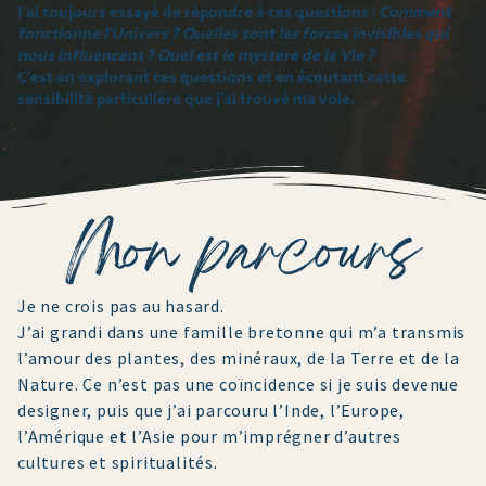
J’ai toujours essayé de répondre à ces questions :
Comment
fonctionne l’Univers ? Quelles sont les forces invisibles qui
nous influencent ? Quel est le mystère de la Vie ?
C’est en explorant ces questions et en écoutant cette
sensibilité particulière que j’ai trouvé ma voie.
Mon parcours
Je ne crois pas au hasard.
J’ai grandi dans une famille bretonne qui m’a transmis
l’amour des plantes, des minéraux, de la Terre et de la
Nature. Ce n’est pas une coïncidence si je suis devenue
designer, puis que j’ai parcouru l’Inde, l’Europe,
l’Amérique et l’Asie pour m’imprégner d’autres
cultures et spiritualités.