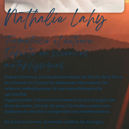
Nathalie Lahy
Formatrice et auteure
Experte en sciences
metaphysiques
Depuis l’enfance, je suis passionnée par les forces de la Terre,
les sciences du Vivant, les médecines alternatives, les
sciences métaphysiques, la (para)psychologie et la
spiritualité.
Hypersensible à mon environnement et aux énergies des
êtres humains, j’ai très tôt perçu l’invisible comme une
évidence et cherché à comprendre ses manifestations.
En d’autres termes : le monde subtil et les énergies.