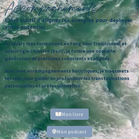
Accompagnements
L'Art subtil d'aligner les énergies pour déployer
votre potentiel
À travers mes formations en Feng Shui Traditionnel et
Astrologie Chinoise (bazi), je forme une nouvelle
génération de praticiens conscients et alignés.
Avec mes accompagnements holistiques, je transmets
les clés pour guider en profondeur les transformations
personnelles et professionnelles.
Mon livre
Mon podcast