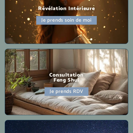
Révélation Intérieure
Je prends soin de moi
Consultation
Feng Shui
Je prends RDV