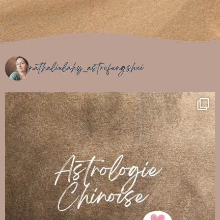
nathalielahy_astrofengshui