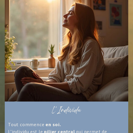
L'Individu
Tout commence
en soi.
L’individu est le
pilier central
qui permet de