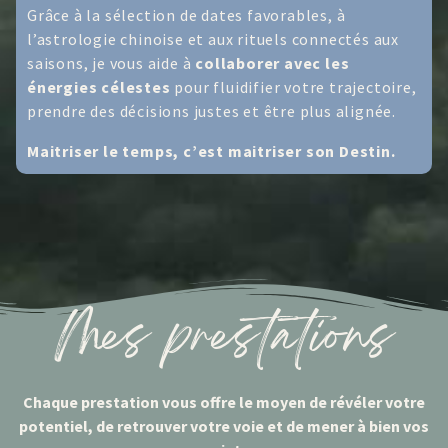
Grâce à la sélection de dates favorables, à
l’astrologie chinoise et aux rituels connectés aux
saisons, je vous aide à
collaborer avec les
énergies célestes
pour fluidifier votre trajectoire,
prendre des décisions justes et être plus alignée.
Maitriser le temps, c’est maitriser son Destin.
Mes prestations
Chaque prestation vous offre le moyen de révéler votre
potentiel, de retrouver votre voie et de mener à bien vos