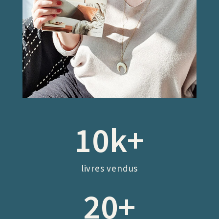
10
k+
livres vendus
20
+