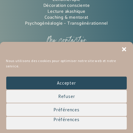
Décoration consciente
Lecture akashique
Coaching & mentorat
Psychogénéalogie – Transgénérationnel
Me contacter
Instagram
Nous utilisons des cookies pour optimiser notre site web et notre
service.
pinterest
Mon BLOG
Accepter
mon Podcast
Refuser
Me contacter
Préférences
Préférences
Tous droits réservés © 2026 | Réalisation Nathalie
Lahy