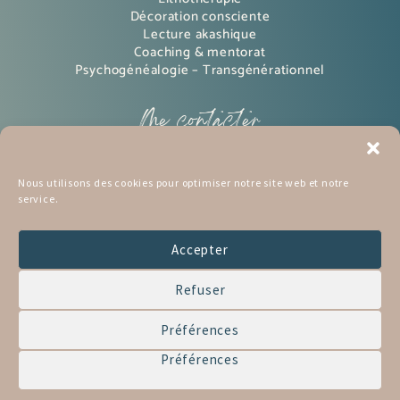
Décoration consciente
Lecture akashique
Coaching & mentorat
Psychogénéalogie – Transgénérationnel
Me contacter
Instagram
Nous utilisons des cookies pour optimiser notre site web et notre
service.
pinterest
Mon BLOG
Accepter
mon Podcast
Refuser
Me contacter
Préférences
Préférences
Tous droits réservés © 2026 | Réalisation Nathalie
Lahy