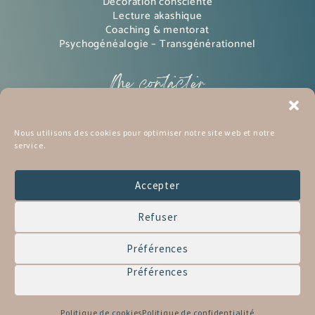
Décoration consciente
Lecture akashique
Coaching & mentorat
Psychogénéalogie – Transgénérationnel
Me contacter
Instagram
Nous utilisons des cookies pour optimiser notre site web et notre
service.
pinterest
Mon BLOG
Accepter
mon Podcast
Refuser
Me contacter
Préférences
Préférences
Tous droits réservés © 2026 | Réalisation Nathalie
Lahy
Politique de cookies
Politique de confidentialité